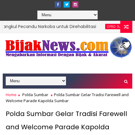
ecandu Narkoba untuk Direhabilitasi
Lewat Sospe
DPRD SUMBAR
yarakat dan Pemerintahan Nagari di Lembah Melintang Pasbar
Home
Polda Sumbar
Polda Sumbar Gelar Tradisi Farewell and
Welcome Parade Kapolda Sumbar
Polda Sumbar Gelar Tradisi Farewell
and Welcome Parade Kapolda