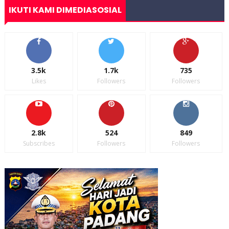
IKUTI KAMI DIMEDIASOSIAL
3.5k
1.7k
735
Likes
Followers
Followers
2.8k
524
849
Subscribes
Followers
Followers