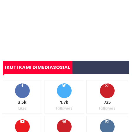
IKUTI KAMI DIMEDIASOSIAL
3.5k
1.7k
735
Likes
Followers
Followers