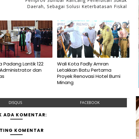
Pemprov Sumbar Rancang Penerbitan Sukuk
Daerah, Sebagai Solusi Keterbatasan Fiskal
a Padang Lantik 122
Wali Kota Fadly Amran
Administrator dan
Letakkan Batu Pertama
as
Proyek Renovasi Hotel Bumi
Minang
DISQUS
FACEBOOK
K ADA KOMENTAR:
TING KOMENTAR