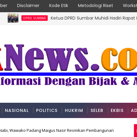
ber
Disclaimer
Kode Etik
Metodologi Riset
Workst
Ketua DPRD Sumbar Muhidi Hadiri Rapat Paripurn
DPRD SUMBAR
NASIONAL
POLITICS
HUKRIM
SELEB
EKBIS
AD
 Nabi, Wawako Padang Maigus Nasir Resmikan Pembangunan