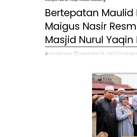
Bertepatan Maulid
Maigus Nasir Res
Masjid Nurul Yaqin
ronaldoaxel
September 05, 2025
Prokopi