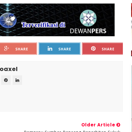
SHARE
SHARE
SHARE
oaxel
Older Article