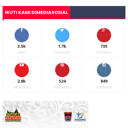
IKUTI KAMI DIMEDIASOSIAL
3.5k
1.7k
735
Likes
Followers
Followers
2.8k
524
849
Subscribes
Followers
Followers