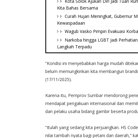
Kota Solok Ajukan Diri Jadi Tuan R
Kita Bahas Bersama
Curah Hujan Meningkat, Gubernur M
Kewaspadaan
Wagub Vasko Pimpin Evakuasi Korban
Narkoba hingga LGBT Jadi Perhatian
Langkah Terpadu
“Kondisi ini menyebabkan harga mudah ditekan
belum memungkinkan kita membangun branding 
(17/11/2025).
Karena itu, Pemprov Sumbar mendorong penet
mendapat pengakuan internasional dan memilik
dan pelaku usaha bidang gambir beserta prod
“Itulah yang sedang kita perjuangkan. HS Co
nilai tambah nyata bagi petani dan daerah,” kat