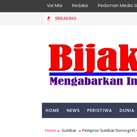
Visi Misi
Redaksi
Pedoman Media Si
BREAKING
Rentan Jadi Prioritas
HOME
NEWS
PERISTIWA
DUNIA
PADANG
Home
Sumbar
Pemprov Sumbar Dorong HS Co