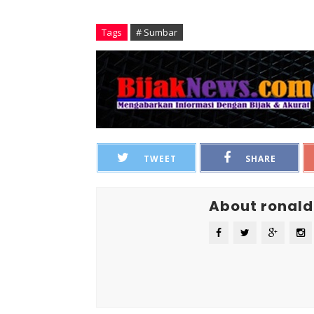
Tags
# Sumbar
TWEET
SHARE
About ronald