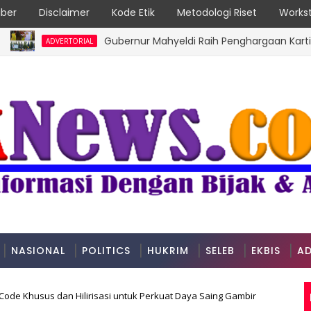
ber
Disclaimer
Kode Etik
Metodologi Riset
Workst
Gubernur Mahyeldi Raih Penghargaan Kartika Pamon
ADVERTORIAL
NASIONAL
POLITICS
HUKRIM
SELEB
EKBIS
AD
de Khusus dan Hilirisasi untuk Perkuat Daya Saing Gambir