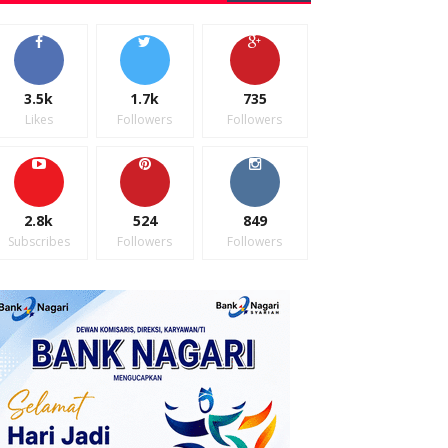
3.5k
1.7k
735
Likes
Followers
Followers
2.8k
524
849
Subscribes
Followers
Followers