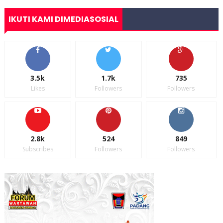
IKUTI KAMI DIMEDIASOSIAL
3.5k
1.7k
735
Likes
Followers
Followers
2.8k
524
849
Subscribes
Followers
Followers