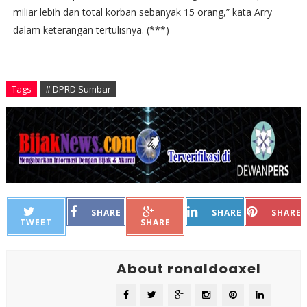
miliar lebih dan total korban sebanyak 15 orang,” kata Arry
dalam keterangan tertulisnya. (***)
Tags
# DPRD Sumbar
SHARE
SHARE
SHARE
TWEET
SHARE
About ronaldoaxel