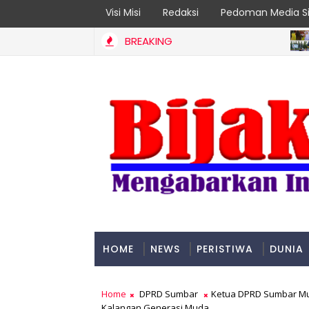
Visi Misi
Redaksi
Pedoman Media Si
BREAKING
ADVERT
 Jadi Prioritas
HOME
NEWS
PERISTIWA
DUNIA
PADANG
Home
DPRD Sumbar
Ketua DPRD Sumbar Mu
Kalangan Generasi Muda