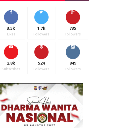
3.5k
1.7k
735
Likes
Followers
Followers
2.8k
524
849
Subscribes
Followers
Followers