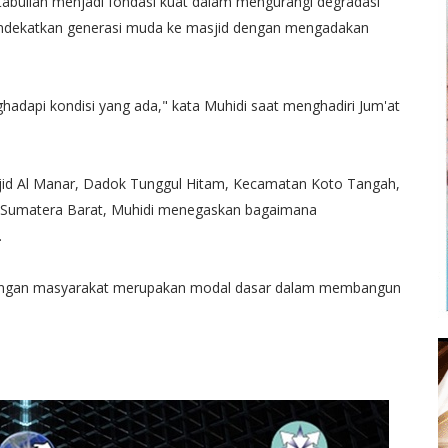
Kitabullah menjadi fondasi kuat dalam mengurangi degradasi
mendekatkan generasi muda ke masjid dengan mengadakan
nghadapi kondisi yang ada," kata Muhidi saat menghadiri Jum'at
jid Al Manar, Dadok Tunggul Hitam, Kecamatan Koto Tangah,
i Sumatera Barat, Muhidi menegaskan bagaimana
.
dengan masyarakat merupakan modal dasar dalam membangun