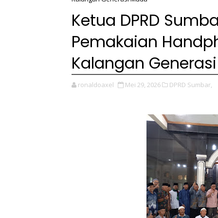
Ketua DPRD Sumbar
Pemakaian Handpho
Kalangan Generas
ronaldoaxel
Mei 29, 2026
DPRD Sumbar,