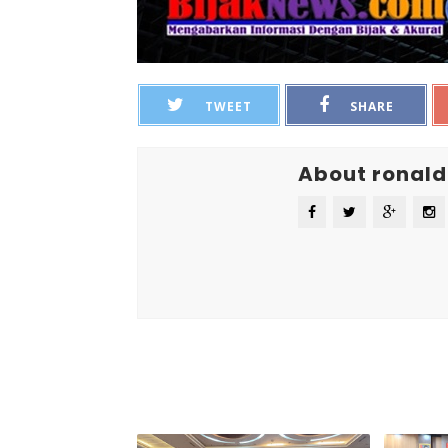
TWEET
SHARE
About ronald