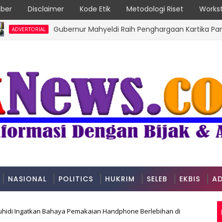
ber
Disclaimer
Kode Etik
Metodologi Riset
Workst
Gubernur Mahyeldi Raih Penghargaan Kartika Pamong Pra
ORIAL
NASIONAL
POLITICS
HUKRIM
SELEB
EKBIS
AD
hidi Ingatkan Bahaya Pemakaian Handphone Berlebihan di