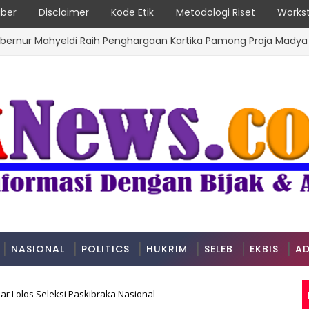
ber
Disclaimer
Kode Etik
Metodologi Riset
Workst
ahyeldi Raih Penghargaan Kartika Pamong Praja Madya dari IPD
NASIONAL
POLITICS
HUKRIM
SELEB
EKBIS
AD
ar Lolos Seleksi Paskibraka Nasional