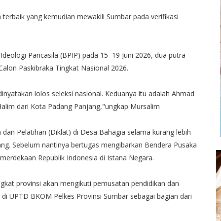
a terbaik yang kemudian mewakili Sumbar pada verifikasi
Ideologi Pancasila (BPIP) pada 15–19 Juni 2026, dua putra-
 Calon Paskibraka Tingkat Nasional 2026.
 dinyatakan lolos seleksi nasional. Keduanya itu adalah Ahmad
 Halim dari Kota Padang Panjang,"ungkap Mursalim
an Pelatihan (Diklat) di Desa Bahagia selama kurang lebih
tang. Sebelum nantinya bertugas mengibarkan Bendera Pusaka
erdekaan Republik Indonesia di Istana Negara.
tingkat provinsi akan mengikuti pemusatan pendidikan dan
 di UPTD BKOM Pelkes Provinsi Sumbar sebagai bagian dari