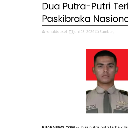
Dua Putra-Putri Ter
Paskibraka Nasiona
ronaldoaxel
Juni 23, 2026
Sumbar,
BIJAKNEWS.COM --
Dua putra-putri terbaik 