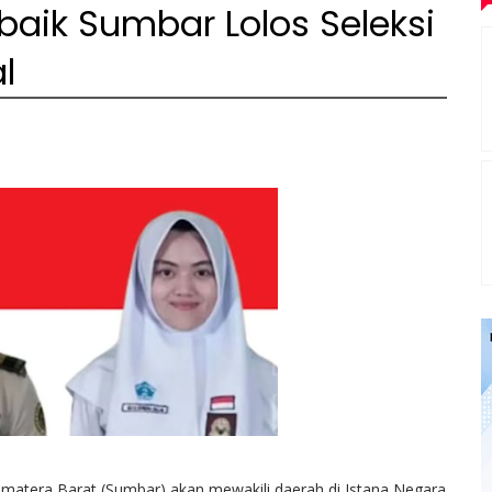
baik Sumbar Lolos Seleksi
l
Sumatera Barat (Sumbar) akan mewakili daerah di Istana Negara