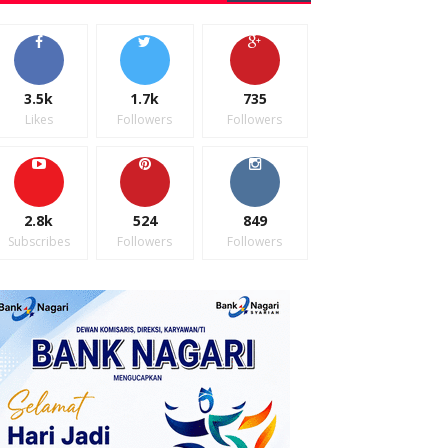
3.5k
1.7k
735
Likes
Followers
Followers
2.8k
524
849
Subscribes
Followers
Followers