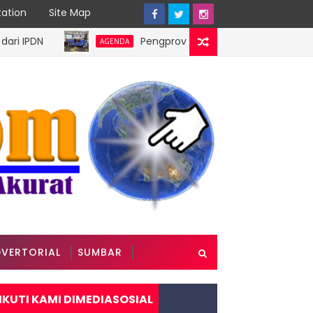
ation
Site Map
N
Pengprov Squash Indonesia Sumatera Barat R
AGENDA
VERTORIAL
SUMBAR
IKUTI KAMI DIMEDIASOSIAL