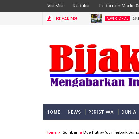
Visi Misi
Redaksi
Pedoman Media Si
BREAKING
Gubernur M
ADVERTORIAL
HOME
NEWS
PERISTIWA
DUNIA
PADANG
Home
Sumbar
Dua Putra-Putri Terbaik Sumb