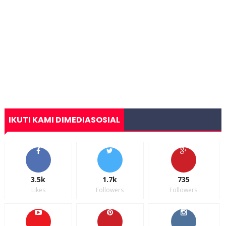
IKUTI KAMI DIMEDIASOSIAL
3.5k
1.7k
735
Likes
Followers
Followers