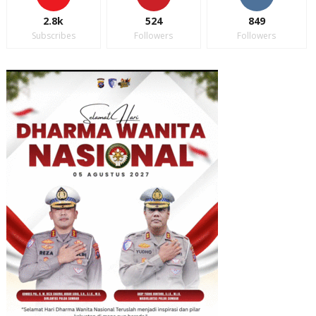
2.8k
524
849
Subscribes
Followers
Followers