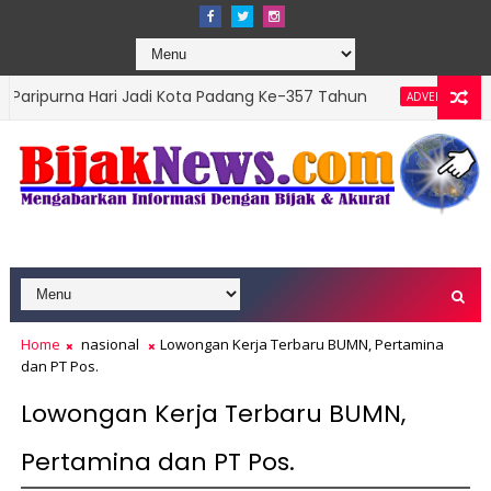
Hari Jadi Kota Padang Ke-357 Tahun
DPRD Padan
ADVERTORIAL
ns Top Leader 2026
Home
nasional
Lowongan Kerja Terbaru BUMN, Pertamina
dan PT Pos.
Lowongan Kerja Terbaru BUMN,
Pertamina dan PT Pos.