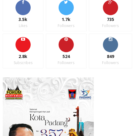
3.5k
1.7k
735
Likes
Followers
Followers
2.8k
524
849
Subscribes
Followers
Followers