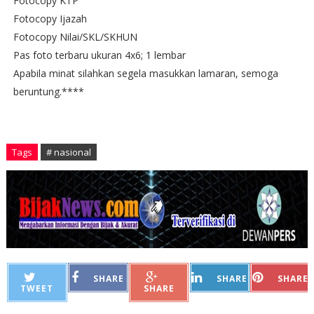
Fotocopy KTP
Fotocopy Ijazah
Fotocopy Nilai/SKL/SKHUN
Pas foto terbaru ukuran 4x6; 1 lembar
Apabila minat silahkan segela masukkan lamaran, semoga
beruntung.****
Tags
# nasional
SHARE
SHARE
SHARE
TWEET
SHARE