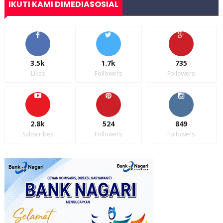
IKUTI KAMI DIMEDIASOSIAL
3.5k
1.7k
735
Likes
Followers
Followers
2.8k
524
849
Subscribes
Followers
Followers