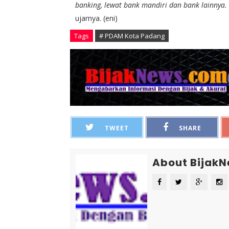
banking, lewat bank mandiri dan bank lainnya.
ujarnya. (eni)
Tags
# PDAM Kota Padang
TWEET
SHARE
About Bijak