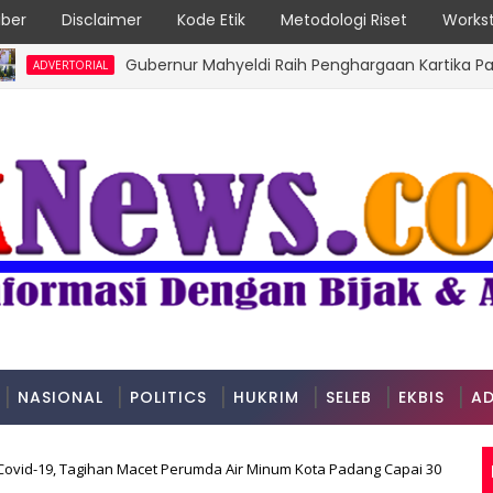
ber
Disclaimer
Kode Etik
Metodologi Riset
Workst
Gubernur Mahyeldi Raih Penghargaan Kartika Pamong Pra
TORIAL
NASIONAL
POLITICS
HUKRIM
SELEB
EKBIS
AD
ovid-19, Tagihan Macet Perumda Air Minum Kota Padang Capai 30