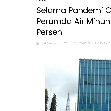
Selama Pandemi Co
Perumda Air Minu
Persen
BijakNews.com
Juni 25, 2020
PDAM Kota P