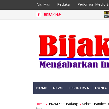
Visi Misi
Redaksi
Pedoman Media Si
BREAKING
ADVER
 Jadi Prioritas
HOME
NEWS
PERISTIWA
DUNIA
PADANG
Home
PDAM Kota Padang
Selama Pandemi C
Persen