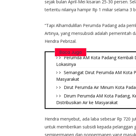
sejak bulan April-Mei kisaran 25-30 persen. S
tertentu nilainya hampir Rp 1 miliar selama 3 bu
“Tapi Alhamdulillan Perumda Padang ada pemb
Artinya, yang mensubsidi adalah pemerintah da
Hendra Pebrizal.
Baca Juga
Perumda AM Kota Padang Kembali Dis
Lokasinya
Semangat Dirut Perumda AM Kota Pa
Masyarakat
Dirut Perumda Air Minum Kota Pad
Dirum Perumda AM Kota Padang, K
Distribusikan Air ke Masyarakat
Hendra menyebut, ada laba sebesar Rp 720 jut
untuk memberikan subsidi kepada pelanggan 
semipermanen dan nonpermanen yang masuk 