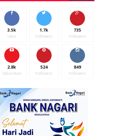
3.5k
1.7k
735
Likes
Followers
Followers
2.8k
524
849
Subscribes
Followers
Followers