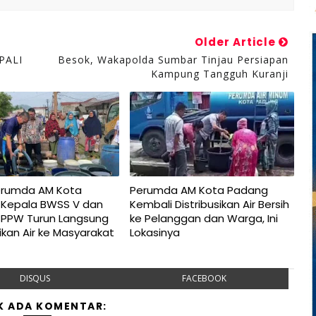
Older Article
 PALI
Besok, Wakapolda Sumbar Tinjau Persiapan
Kampung Tangguh Kuranji
erumda AM Kota
Perumda AM Kota Padang
 Kepala BWSS V dan
Kembali Distribusikan Air Bersih
BPPW Turun Langsung
ke Pelanggan dan Warga, Ini
sikan Air ke Masyarakat
Lokasinya
DISQUS
FACEBOOK
K ADA KOMENTAR: