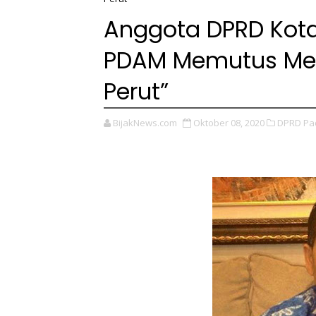
Anggota DPRD Kota
PDAM Memutus Met
Perut”
BijakNews.com
Oktober 08, 2020
DPRD Pa