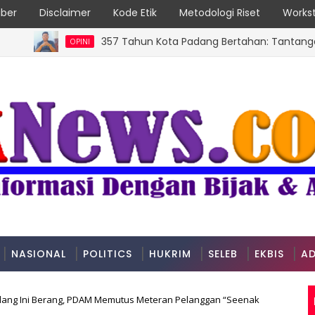
ber
Disclaimer
Kode Etik
Metodologi Riset
Workst
357 Tahun Kota Padang Bertahan: Tantangan Kota Pe
OPINI
NASIONAL
POLITICS
HUKRIM
SELEB
EKBIS
AD
dang Ini Berang, PDAM Memutus Meteran Pelanggan “Seenak