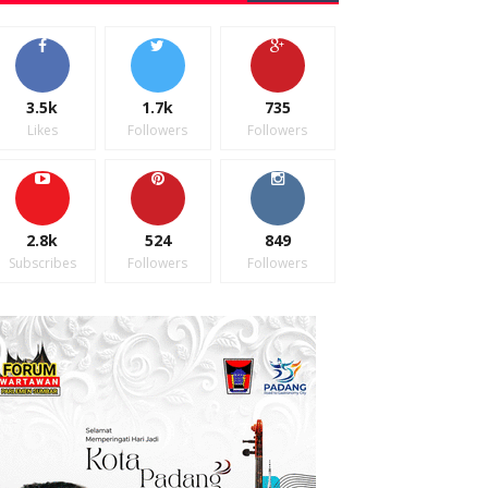
3.5k
1.7k
735
Likes
Followers
Followers
2.8k
524
849
Subscribes
Followers
Followers