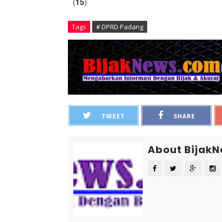
(
15
)
Tags
# DPRD Padang
TWEET
SHARE
About Bijak