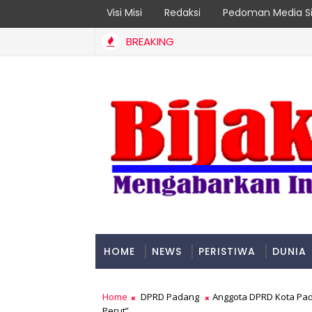
Visi Misi
Redaksi
Pedoman Media Si
BREAKING
Targetkan Organisasi Modern dan Prestasi Nasional
HOME
NEWS
PERISTIWA
DUNIA
PADANG
Home
DPRD Padang
Anggota DPRD Kota Pa
Perut”