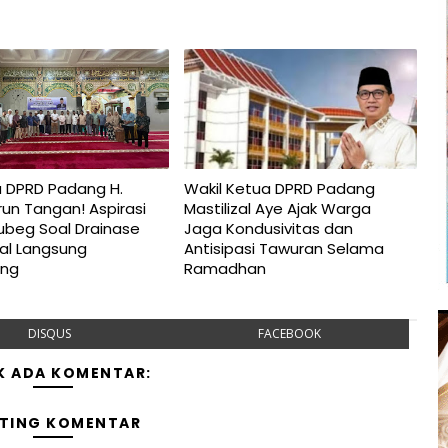
 DPRD Padang H.
Wakil Ketua DPRD Padang
run Tangan! Aspirasi
Mastilizal Aye Ajak Warga
ubeg Soal Drainase
Jaga Kondusivitas dan
al Langsung
Antisipasi Tawuran Selama
ung
Ramadhan
DISQUS
FACEBOOK
K ADA KOMENTAR:
TING KOMENTAR