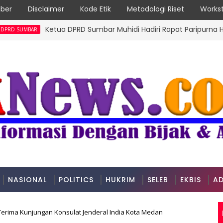
ber
Disclaimer
Kode Etik
Metodologi Riset
Workst
Ketua DPRD Sumbar Muhidi Hadiri Rapat Paripurna Hari Jadi
AR
NASIONAL
POLITICS
HUKRIM
SELEB
EKBIS
AD
erima Kunjungan Konsulat Jenderal India Kota Medan