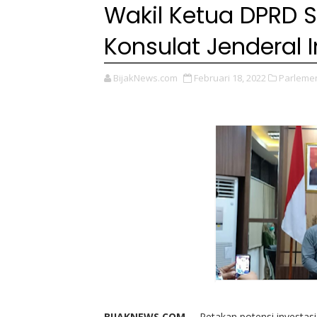
Wakil Ketua DPRD 
Konsulat Jenderal 
BijakNews.com
Februari 18, 2022
Parleme
BIJAKNEWS.COM --
Petakan potensi investasi