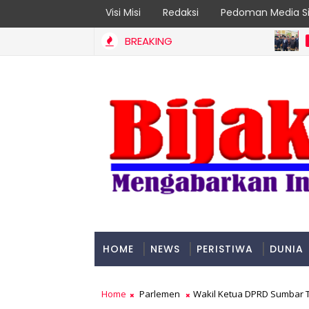
Visi Misi
Redaksi
Pedoman Media Si
BREAKING
DPRD SUMB
HOME
NEWS
PERISTIWA
DUNIA
PADANG
Home
Parlemen
Wakil Ketua DPRD Sumbar T