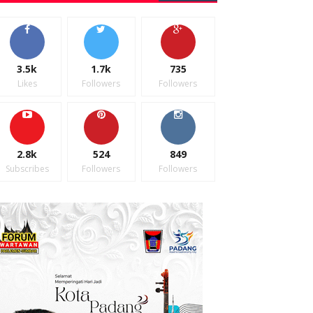
3.5k
1.7k
735
Likes
Followers
Followers
2.8k
524
849
Subscribes
Followers
Followers