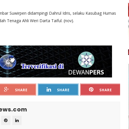
bar Suwirpen didampingi Dahrul Idris, selaku Kasubag Humas
h Tenaga Ahli Weri Darta Taiful. (nov).
SHARE
SHARE
SHARE
News.com