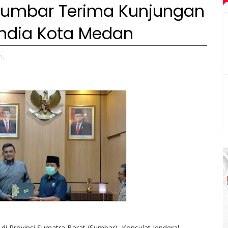
Sumbar Terima Kunjungan
India Kota Medan
n,
 di Provinsi Sumatra Barat (Sumbar), Konsulat Jenderal