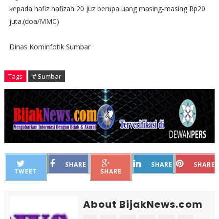
kepada hafiz hafizah 20 juz berupa uang masing-masing Rp20
juta.(doa/MMC)
Dinas Kominfotik Sumbar
Tags
# Sumbar
SHARE
SHARE
SHARE
TWEET
SHARE
About BijakNews.com