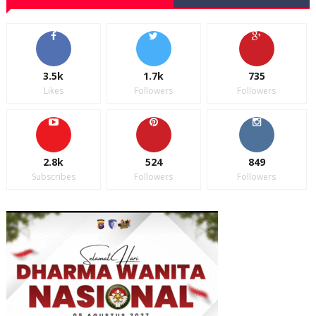
3.5k
1.7k
735
Likes
Followers
Followers
2.8k
524
849
Subscribes
Followers
Followers