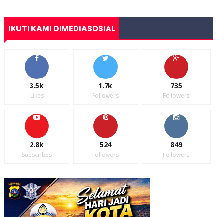
IKUTI KAMI DIMEDIASOSIAL
3.5k
1.7k
735
Likes
Followers
Followers
2.8k
524
849
Subscribes
Followers
Followers