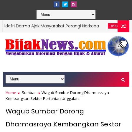
ma Ajak Masyarakat Perangi Narkoba
Indra Catr
DPRD SUMBAR
n Perda Penanggulangan Bencana kepada Masyarakat Ketaping
Home
Sumbar
Wagub Sumbar Dorong Dharmasraya
Kembangkan Sektor Pertanian Unggulan
Wagub Sumbar Dorong
Dharmasraya Kembangkan Sektor