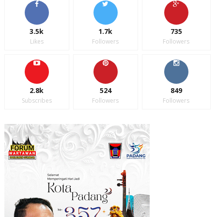
3.5k
1.7k
735
Likes
Followers
Followers
2.8k
524
849
Subscribes
Followers
Followers