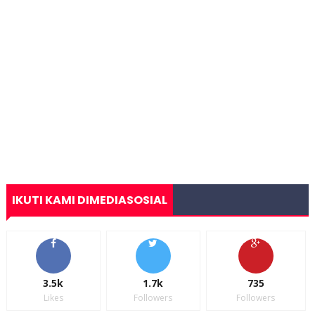
IKUTI KAMI DIMEDIASOSIAL
3.5k
1.7k
735
Likes
Followers
Followers