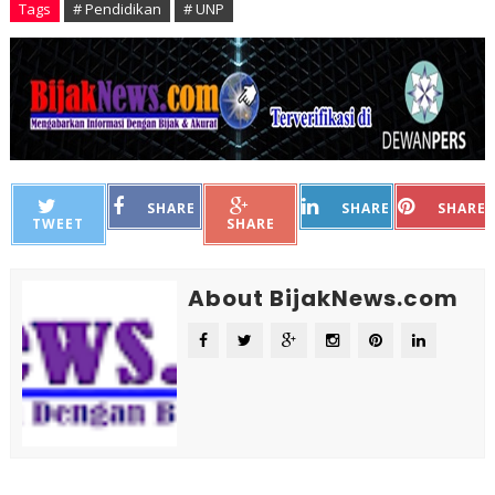
Tags
# Pendidikan
# UNP
SHARE
SHARE
SHARE
TWEET
SHARE
About BijakNews.com