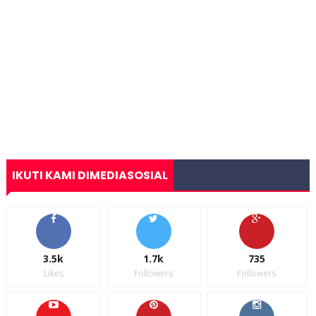
IKUTI KAMI DIMEDIASOSIAL
3.5k
1.7k
735
Likes
Followers
Followers