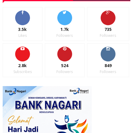
3.5k
1.7k
735
Likes
Followers
Followers
2.8k
524
849
Subscribes
Followers
Followers