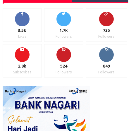
3.5k
1.7k
735
Likes
Followers
Followers
2.8k
524
849
Subscribes
Followers
Followers