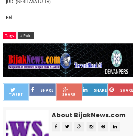
JUDI (BERITASATU TV).
Rel
Tags
# Polri
SHARE
SHARE
SHARE
TWEET
SHARE
About BijakNews.com