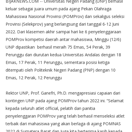
BIJAKNEWS.COM -- Universitas Negeri Padang (UNP) berhasil
keluar sebagai juara umum pada ajang Pekan Olahraga
Mahasiswa Nasional Provinsi (POMProv) dan sekaligus seleksi
Provinsi (Selekprov) yang berlangsung dari tanggal 6-12 Juni
2022. Dari klasemen akhir sampai hari ke 6 penyelenggaraan
POMProv kompetisi daerah antar mahasiswa, Minggu (12/6)
UNP dipastikan berhasil meraih 75 Emas, 54 Perak, 39
Perunggu dan diurutan kedua Universitas Andalas dengan 18
Emas, 17 Perak, 11 Perunggu, sementara posisi ketiga
ditempati oleh Politeknik Negeri Padang (PNP) dengan 10
Emas, 12 Perak, 12 Perunggu
Rektor UNP, Prof. Ganefri, Ph.D. mengapresiasi capaian dari
kontingen UNP pada ajang POMProv tahun 2022 ini. “Selamat
kepada seluruh atlet official, pelatih dan panitia
penyelenggaran POMProv yang telah berhasil menseleksi atlet
terbaik dari mahasiswa yang akan berlaga di ajang POMNAS
2022 di Sumatera Barat dan Juga kita berterima kasih kepada