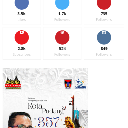
3.5k
1.7k
735
Likes
Followers
Followers
2.8k
524
849
Subscribes
Followers
Followers