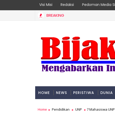
Visi Misi
Redaksi
Pedoman Media Si
BREAKING
pok Rentan Jadi Prioritas
HOME
NEWS
PERISTIWA
DUNIA
PADANG
Home
Pendidikan
UNP
7 Mahasiswa UNP M