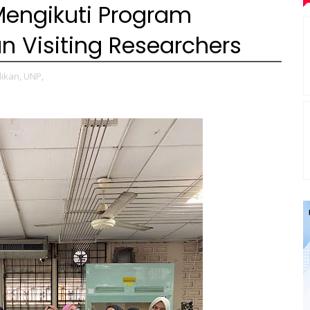
engikuti Program
an Visiting Researchers
ikan,
UNP,