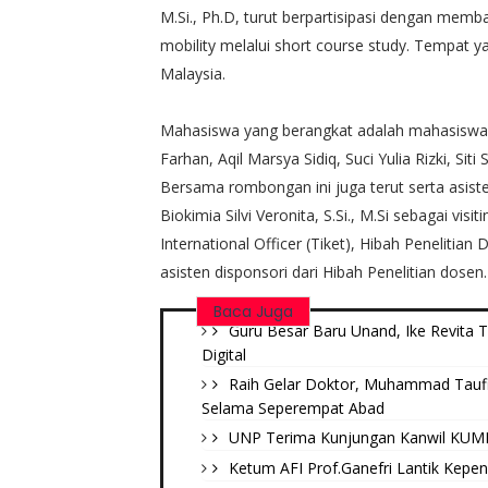
M.Si., Ph.D, turut berpartisipasi dengan me
mobility melalui short course study. Tempat ya
Malaysia.
Mahasiswa yang berangkat adalah mahasiswa
Farhan, Aqil Marsya Sidiq, Suci Yulia Rizki, Sit
Bersama rombongan ini juga terut serta asist
Biokimia Silvi Veronita, S.Si., M.Si sebagai vi
International Officer (Tiket), Hibah Peneliti
asisten disponsori dari Hibah Penelitian dosen.
Baca Juga
Guru Besar Baru Unand, Ike Revita 
Digital
Raih Gelar Doktor, Muhammad Tauf
Selama Seperempat Abad
UNP Terima Kunjungan Kanwil KUMH
Ketum AFI Prof.Ganefri Lantik Kepe