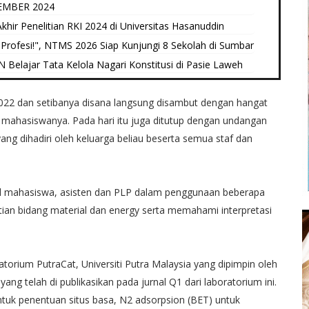
EMBER 2024
hir Penelitian RKI 2024 di Universitas Hasanuddin
Profesi!", NTMS 2026 Siap Kunjungi 8 Sekolah di Sumbar
elajar Tata Kelola Nagari Konstitusi di Pasie Laweh ‎
22 dan setibanya disana langsung disambut dengan hangat
n mahasiswanya. Pada hari itu juga ditutup dengan undangan
ng dihadiri oleh keluarga beliau beserta semua staf dan
kill mahasiswa, asisten dan PLP dalam penggunaan beberapa
tian bidang material dan energy serta memahami interpretasi
torium PutraCat, Universiti Putra Malaysia yang dipimpin oleh
yang telah di publikasikan pada jurnal Q1 dari laboratorium ini.
uk penentuan situs basa, N2 adsorpsion (BET) untuk