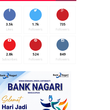
3.5k
1.7k
735
Likes
Followers
Followers
2.8k
524
849
Subscribes
Followers
Followers