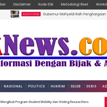
ber
Disclaimer
Kode Etik
Metodologi Riset
Workst
Gubernur Mahyeldi Raih Penghargaan Kartika P
ADVERTORIAL
NASIONAL
POLITICS
HUKRIM
SELEB
EKBIS
AD
engikuti Program Student Mobility dan Visiting Researchers