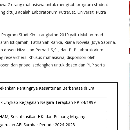
mbawa 7 orang mahasiswa untuk mengikuti program student
ng dituju adalah Laboratorium PutraCat, Universiti Putra
 Program Studi Kimia angkatan 2019 yaitu Muhammad
i Sarah Istiqamah, Fathaniah Rafika, Riana Novela, Joya Sabrina.
en dosen Niza Lian Pernadi S,Si., dan PLP Laboratorium
siting researchers. Khusus mahasiswa, disponsori oleh
an Dosen dan pribadi sedangkan untuk dosen dan PLP serta
Tekankan Pentingnya Kesantunan Berbahasa di Era
ik Ungkap Kegagalan Negara Terapkan PP 84/1999
AM, Sosialisasikan HKI dan Peluang Magang
ngurusan AFI Sumbar Periode 2024-2028