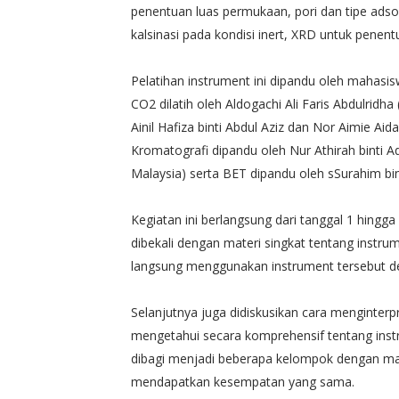
penentuan luas permukaan, pori dan tipe adsor
kalsinasi pada kondisi inert, XRD untuk penent
Pelatihan instrument ini dipandu oleh mahasis
CO2 dilatih oleh Aldogachi Ali Faris Abdulrid
Ainil Hafiza binti Abdul Aziz dan Nor Aimie Ai
Kromatografi dipandu oleh Nur Athirah binti Ad
Malaysia) serta BET dipandu oleh sSurahim 
Kegiatan ini berlangsung dari tanggal 1 hing
dibekali dengan materi singkat tentang instru
langsung menggunakan instrument tersebut den
Selanjutnya juga didiskusikan cara menginterp
mengetahui secara komprehensif tentang instr
dibagi menjadi beberapa kelompok dengan mas
mendapatkan kesempatan yang sama.