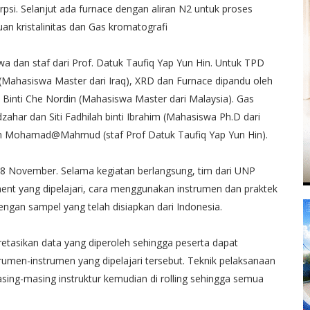
psi. Selanjut ada furnace dengan aliran N2 untuk proses
uan kristalinitas dan Gas kromatografi
wa dan staf dari Prof. Datuk Taufiq Yap Yun Hin. Untuk TPD
ha (Mahasiswa Master dari Iraq), XRD dan Furnace dipandu oleh
da Binti Che Nordin (Mahasiswa Master dari Malaysia). Gas
zahar dan Siti Fadhilah binti Ibrahim (Mahasiswa Ph.D dari
bin Mohamad@Mahmud (staf Prof Datuk Taufiq Yap Yun Hin).
ga 8 November. Selama kegiatan berlangsung, tim dari UNP
ment yang dipelajari, cara menggunakan instrumen dan praktek
gan sampel yang telah disiapkan dari Indonesia.
retasikan data yang diperoleh sehingga peserta dapat
umen-instrumen yang dipelajari tersebut. Teknik pelaksanaan
ing-masing instruktur kemudian di rolling sehingga semua