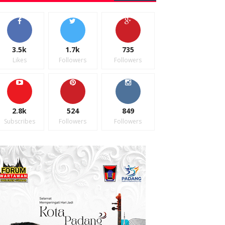
3.5k
1.7k
735
Likes
Followers
Followers
2.8k
524
849
Subscribes
Followers
Followers