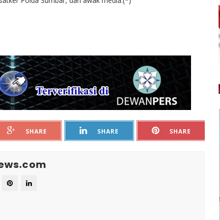
 satker Polda Sumbar, dan awak media.(*)
SHARE
SHARE
SHARE
News.com