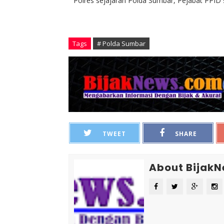
Polres sejajaran Polda Sumbar, Pejabat PPID
Tags
# Polda Sumbar
TWEET
SHARE
About Bijak