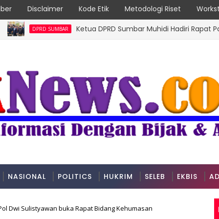
ber
Disclaimer
Kode Etik
Metodologi Riset
Workst
Ketua DPRD Sumbar Muhidi Hadiri Rapat Paripurna
DPRD SUMBAR
NASIONAL
POLITICS
HUKRIM
SELEB
EKBIS
AD
ol Dwi Sulistyawan buka Rapat Bidang Kehumasan