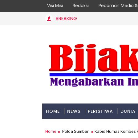
Visi Misi
Redaksi
Pedoman Media Si
BREAKING
eader 2026
HOME
NEWS
PERISTIWA
DUNIA
PADANG
Home
Polda Sumbar
Kabid Humas Kombes P