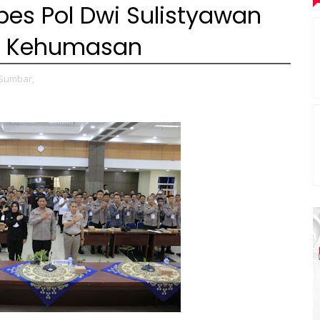
s Pol Dwi Sulistyawan
g Kehumasan
 Sumbar,