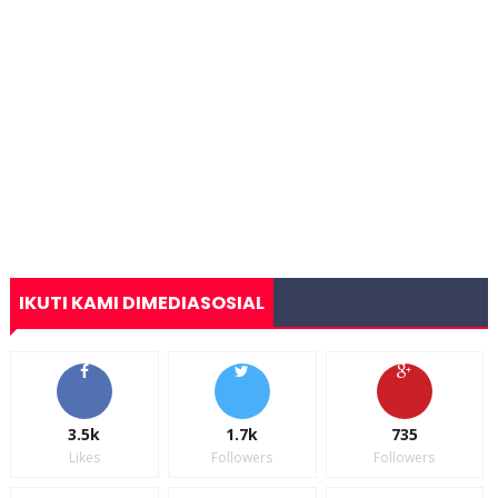
IKUTI KAMI DIMEDIASOSIAL
3.5k
1.7k
735
Likes
Followers
Followers