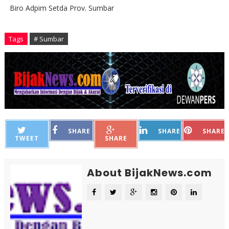
Biro Adpim Setda Prov. Sumbar
Tags
# Sumbar
SHARE
SHARE
SHARE
TWEET
SHARE
About BijakNews.com