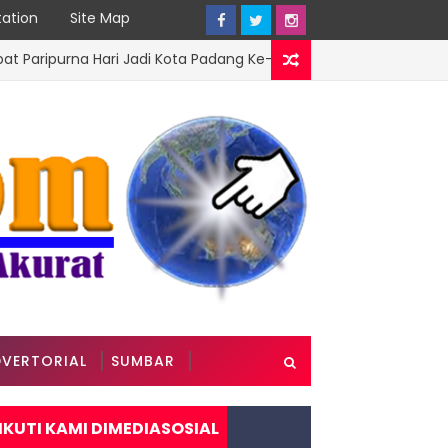
ation
Site Map
urna Hari Jadi Kota Padang Ke-357 Tahun
ADVERTORIAL
VERTORIAL
SUMBAR
IKUTI KAMI DIMEDIASOSIAL