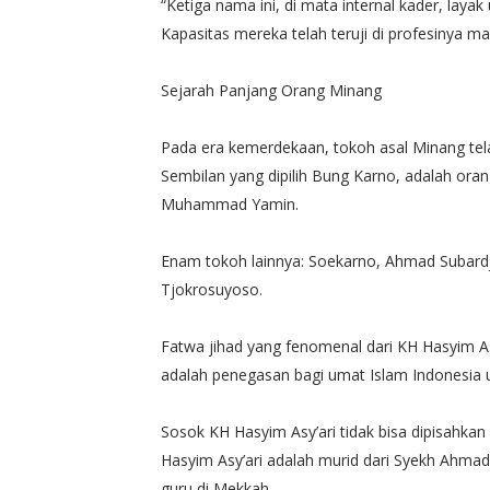
“Ketiga nama ini, di mata internal kader, lay
Kapasitas mereka telah teruji di profesinya m
Sejarah Panjang Orang Minang
Pada era kemerdekaan, tokoh asal Minang tela
Sembilan yang dipilih Bung Karno, adalah or
Muhammad Yamin.
Enam tokoh lainnya: Soekarno, Ahmad Subard
Tjokrosuyoso.
Fatwa jihad yang fenomenal dari KH Hasyim As
adalah penegasan bagi umat Islam Indonesia
Sosok KH Hasyim Asy’ari tidak bisa dipisahk
Hasyim Asy’ari adalah murid dari Syekh Ahmad
guru di Mekkah.