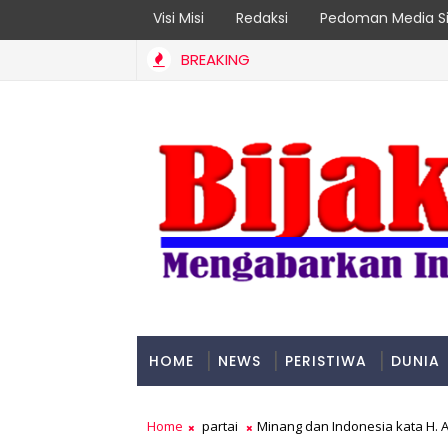
Visi Misi
Redaksi
Pedoman Media Si
BREAKING
op Leader 2026
HOME
NEWS
PERISTIWA
DUNIA
PADANG
Home
partai
Minang dan Indonesia kata H. A