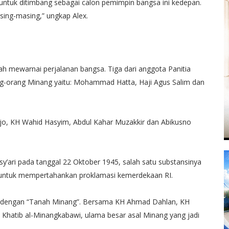
ak untuk ditimbang sebagai calon pemimpin bangsa ini kedepan.
asing-masing,” ungkap Alex.
h mewarnai perjalanan bangsa. Tiga dari anggota Panitia
ang-orang Minang yaitu: Mohammad Hatta, Haji Agus Salim dan
jo, KH Wahid Hasyim, Abdul Kahar Muzakkir dan Abikusno
y’ari pada tanggal 22 Oktober 1945, salah satu substansinya
 untuk mempertahankan proklamasi kemerdekaan RI.
an dengan “Tanah Minang”. Bersama KH Ahmad Dahlan, KH
 Khatib al-Minangkabawi, ulama besar asal Minang yang jadi