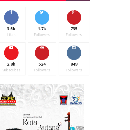
3.5k
1.7k
735
Likes
Followers
Followers
2.8k
524
849
Subscribes
Followers
Followers