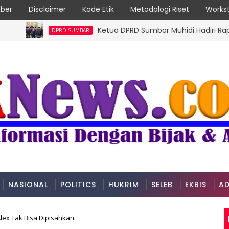
ber
Disclaimer
Kode Etik
Metodologi Riset
Workst
Ketua DPRD Sumbar Muhidi Hadiri Rapat Parip
DPRD SUMBAR
NASIONAL
POLITICS
HUKRIM
SELEB
EKBIS
AD
lex Tak Bisa Dipisahkan