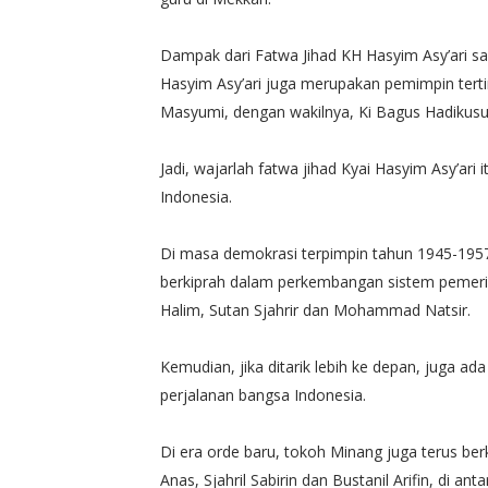
Dampak dari Fatwa Jihad KH Hasyim Asy’ari san
Hasyim Asy’ari juga merupakan pemimpin terti
Masyumi, dengan wakilnya, Ki Bagus Hadiku
Jadi, wajarlah fatwa jihad Kyai Hasyim Asy’ar
Indonesia.
Di masa demokrasi terpimpin tahun 1945-1957
berkiprah dalam perkembangan sistem pemeri
Halim, Sutan Sjahrir dan Mohammad Natsir.
Kemudian, jika ditarik lebih ke depan, juga 
perjalanan bangsa Indonesia.
Di era orde baru, tokoh Minang juga terus berk
Anas, Sjahril Sabirin dan Bustanil Arifin, di an