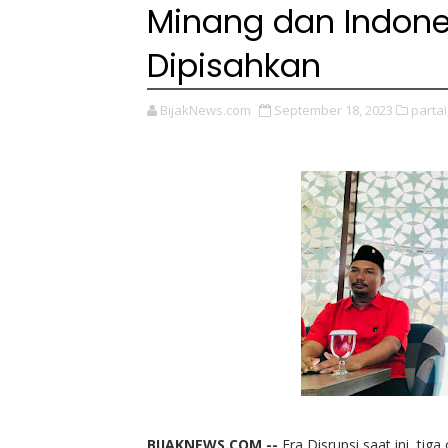
Minang dan Indones
Dipisahkan
BijakNews.com
September 18, 2023
partai
BIJAKNEWS.COM --
Era Disrupsi saat ini, tig