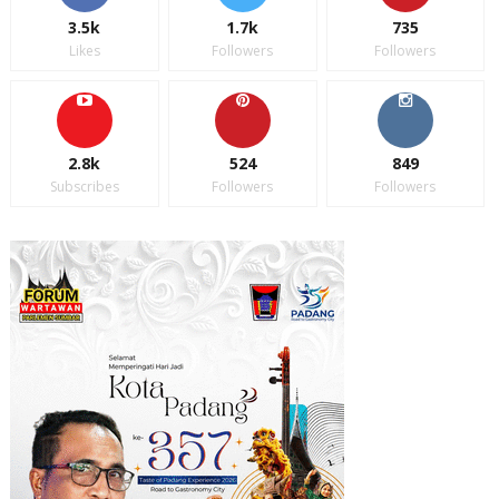
3.5k
1.7k
735
Likes
Followers
Followers
2.8k
524
849
Subscribes
Followers
Followers