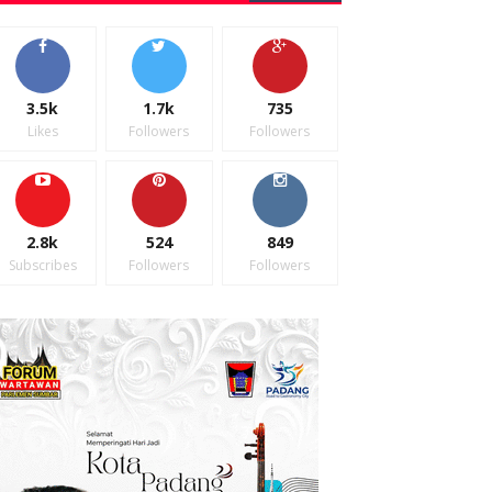
3.5k
1.7k
735
Likes
Followers
Followers
2.8k
524
849
Subscribes
Followers
Followers