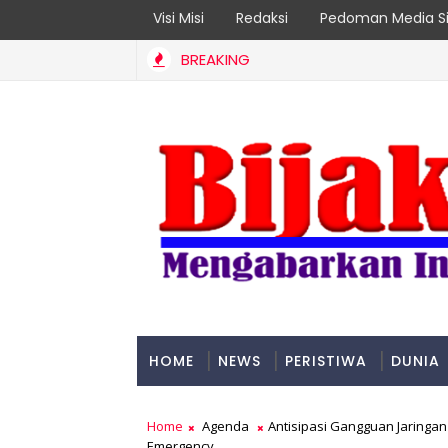
Visi Misi
Redaksi
Pedoman Media Si
BREAKING
eader 2026
HOME
NEWS
PERISTIWA
DUNIA
PADANG
Home
Agenda
Antisipasi Gangguan Jaringan
Emergency