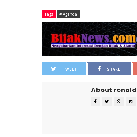
Tags
# Agenda
TWEET
SHARE
About ronald