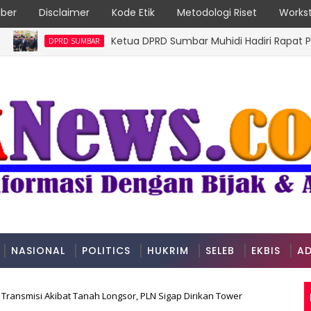
ber
Disclaimer
Kode Etik
Metodologi Riset
Workst
Ketua DPRD Sumbar Muhidi Hadiri Rapat Paripurna
DPRD SUMBAR
NASIONAL
POLITICS
HUKRIM
SELEB
EKBIS
AD
 Transmisi Akibat Tanah Longsor, PLN Sigap Dirikan Tower