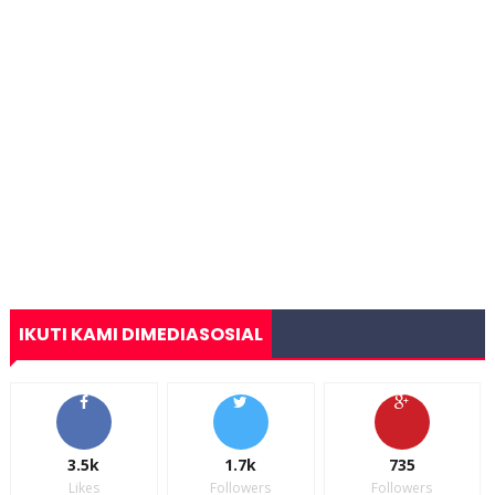
IKUTI KAMI DIMEDIASOSIAL
3.5k
1.7k
735
Likes
Followers
Followers