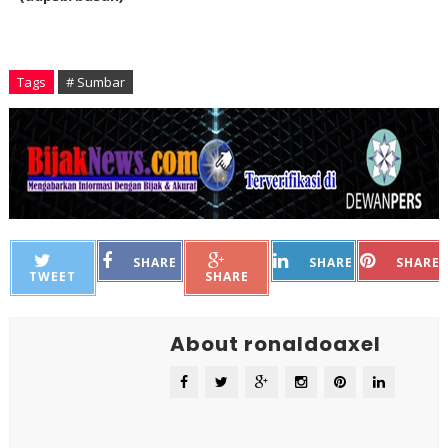
Tags
# Sumbar
SHARE
SHARE
SHARE
TWEET
SHARE
About ronaldoaxel