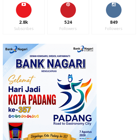
2.8k
524
849
Subscribes
Followers
Followers