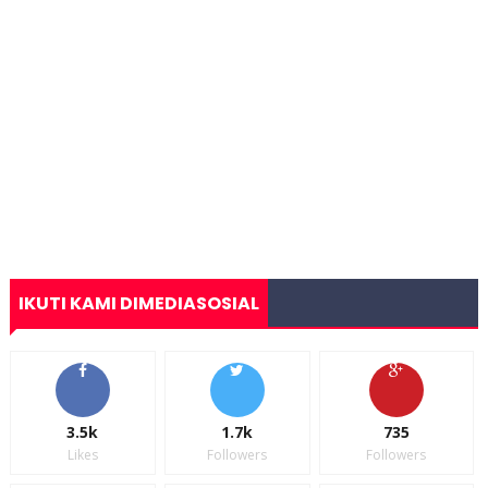
IKUTI KAMI DIMEDIASOSIAL
3.5k
1.7k
735
Likes
Followers
Followers