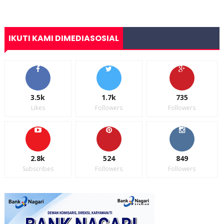
IKUTI KAMI DIMEDIASOSIAL
3.5k
1.7k
735
Likes
Followers
Followers
2.8k
524
849
Subscribes
Followers
Followers