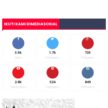
IKUTI KAMI DIMEDIASOSIAL
3.5k
1.7k
735
Likes
Followers
Followers
2.8k
524
849
Subscribes
Followers
Followers