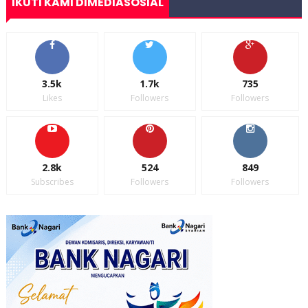
IKUTI KAMI DIMEDIASOSIAL
3.5k
1.7k
735
Likes
Followers
Followers
2.8k
524
849
Subscribes
Followers
Followers