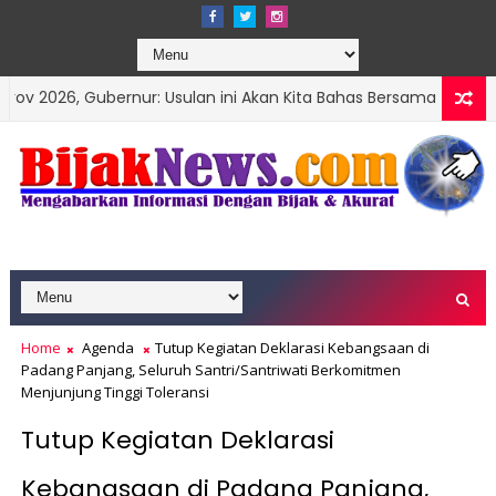
bernur: Usulan ini Akan Kita Bahas Bersama
Curah 
SUMBAR
Home
Agenda
Tutup Kegiatan Deklarasi Kebangsaan di
Padang Panjang, Seluruh Santri/Santriwati Berkomitmen
Menjunjung Tinggi Toleransi
Tutup Kegiatan Deklarasi
Kebangsaan di Padang Panjang,