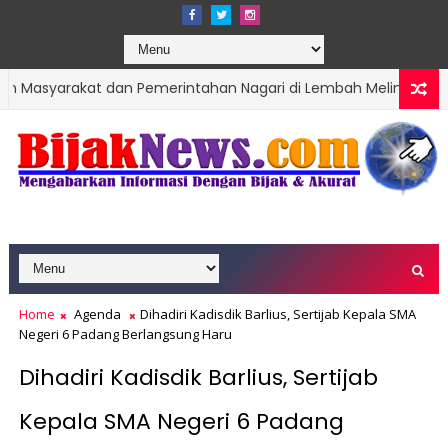
at dan Pemerintahan Nagari di Lembah Melintang Pasbar
DP
n Hari Jadi Kota Padang ke-357 Tahun
Home
Agenda
Dihadiri Kadisdik Barlius, Sertijab Kepala SMA
Negeri 6 Padang Berlangsung Haru
Dihadiri Kadisdik Barlius, Sertijab
Kepala SMA Negeri 6 Padang