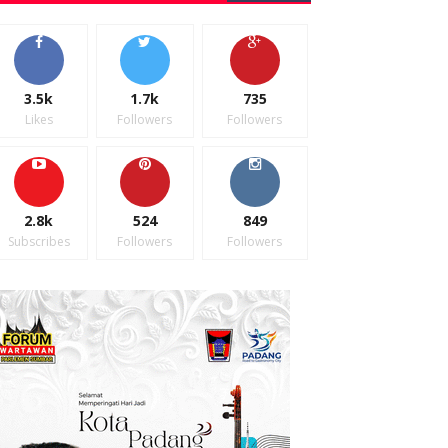
3.5k
1.7k
735
Likes
Followers
Followers
2.8k
524
849
Subscribes
Followers
Followers