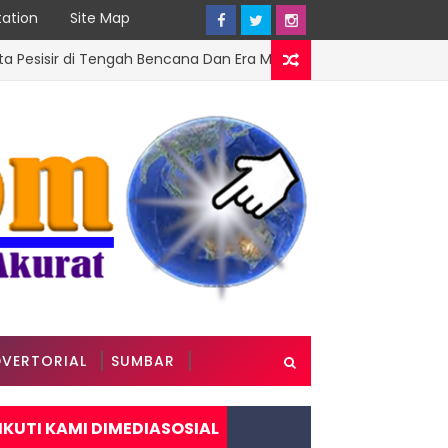
ation
Site Map
r di Tengah Bencana Dan Era Modernisasi
DPRD SUMBAR
VERTORIAL
SUMBAR
IKUTI KAMI DIMEDIASOSIAL