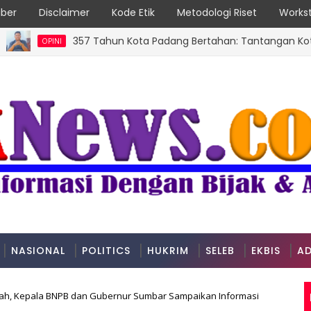
ber
Disclaimer
Kode Etik
Metodologi Riset
Workst
357 Tahun Kota Padang Bertahan: Tantangan Kota Pesisi
OPINI
NASIONAL
POLITICS
HUKRIM
SELEB
EKBIS
AD
uah, Kepala BNPB dan Gubernur Sumbar Sampaikan Informasi