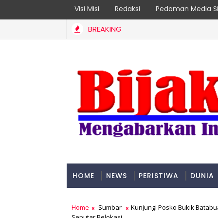
Visi Misi
Redaksi
Pedoman Media Si
BREAKING
etkan Organisasi Modern dan Prestasi Nasional
HOME
NEWS
PERISTIWA
DUNIA
PADANG
Home
Sumbar
Kunjungi Posko Bukik Batab
Seputar Relokasi