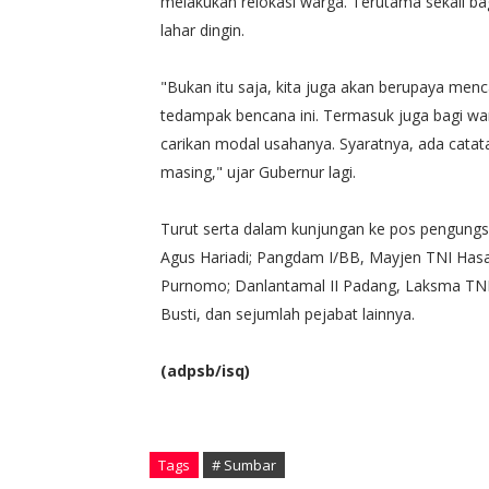
melakukan relokasi warga. Terutama sekali ba
lahar dingin.
"Bukan itu saja, kita juga akan berupaya men
tedampak bencana ini. Termasuk juga bagi warg
carikan modal usahanya. Syaratnya, ada catata
masing," ujar Gubernur lagi.
Turut serta dalam kunjungan ke pos pengungs
Agus Hariadi; Pangdam I/BB, Mayjen TNI Has
Purnomo; Danlantamal II Padang, Laksma TNI 
Busti, dan sejumlah pejabat lainnya.
(adpsb/isq)
Tags
# Sumbar