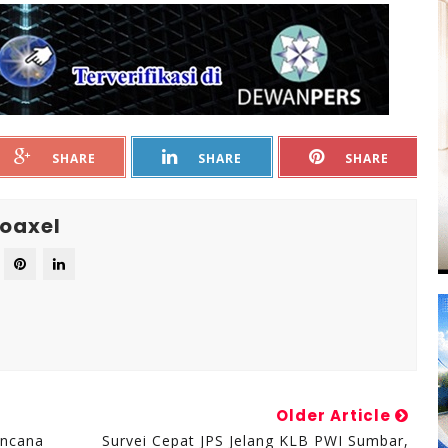
SHARE
SHARE
SHARE
oaxel
Older Article
encana
Survei Cepat JPS Jelang KLB PWI Sumbar,