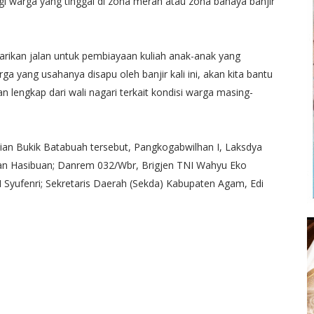
gi warga yang tinggal di zona merah atau zona bahaya banjir
carikan jalan untuk pembiayaan kuliah anak-anak yang
a yang usahanya disapu oleh banjir kali ini, akan kita bantu
n lengkap dari wali nagari terkait kondisi warga masing-
ian Bukik Batabuah tersebut, Pangkogabwilhan I, Laksdya
an Hasibuan; Danrem 032/Wbr, Brigjen TNI Wahyu Eko
Syufenri; Sekretaris Daerah (Sekda) Kabupaten Agam, Edi