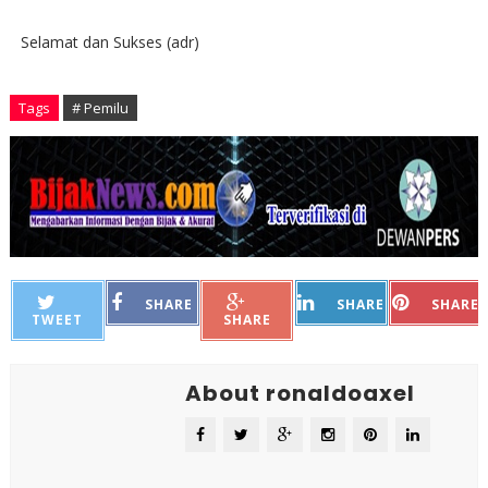
Selamat dan Sukses (adr)
Tags
# Pemilu
SHARE
SHARE
SHARE
TWEET
SHARE
About ronaldoaxel