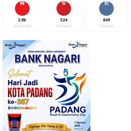
2.8k
524
849
Subscribes
Followers
Followers