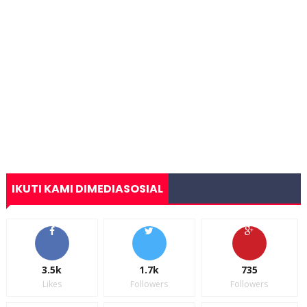
IKUTI KAMI DIMEDIASOSIAL
3.5k
1.7k
735
Likes
Followers
Followers