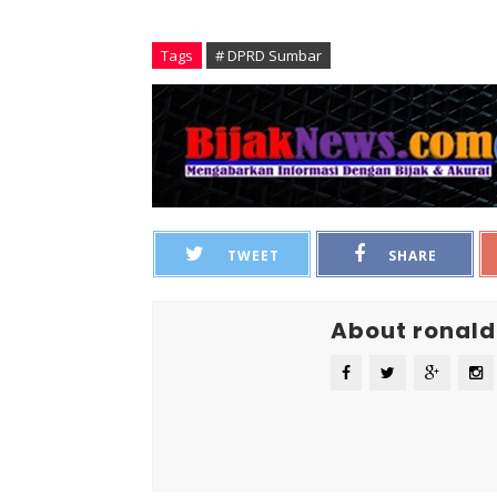
Tags
# DPRD Sumbar
TWEET
SHARE
About ronald