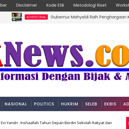
ber
Disclaimer
Kode Etik
Metodologi Riset
Workst
Gubernur Mahyeldi Raih Penghargaan Kartika P
ADVERTORIAL
NASIONAL
POLITICS
HUKRIM
SELEB
EKBIS
AD
Evi Yandri : Inshaallah Tahun Depan Berdiri Sekolah Rakyat dan