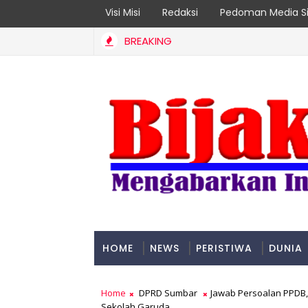
Visi Misi
Redaksi
Pedoman Media Si
BREAKING
pok Rentan Jadi Prioritas
HOME
NEWS
PERISTIWA
DUNIA
PADANG
Home
DPRD Sumbar
Jawab Persoalan PPDB, 
Sekolah Garuda