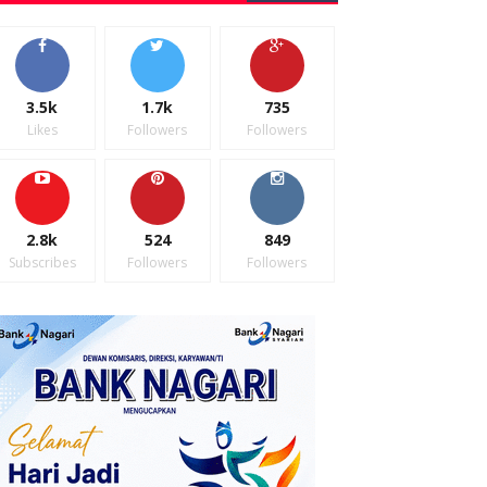
3.5k
1.7k
735
Likes
Followers
Followers
2.8k
524
849
Subscribes
Followers
Followers