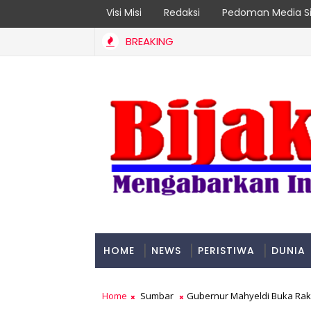
Visi Misi
Redaksi
Pedoman Media Si
BREAKING
a Madya dari IPDN
HOME
NEWS
PERISTIWA
DUNIA
PADANG
Home
Sumbar
Gubernur Mahyeldi Buka Ra