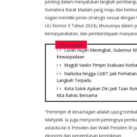
penting dalam menyatukan langkah pembang
Sumatera Barat Madani yang maju dan berkea
nagari memiliki peran strategis sesuai deng
UU Nomor 3 Tahun 2024), khususnya dalam 
kemasyarakatan, dan pemberdayaan masyarak
Baca Juga
Curah Hujan Meningkat, Gubernur M
Kewaspadaan
Wagub Vasko Pimpin Evakuasi Korban
Narkoba hingga LGBT Jadi Perhatian
Langkah Terpadu
Kota Solok Ajukan Diri Jadi Tuan R
Kita Bahas Bersama
“Pemimpin di desa/nagari adalah ujung tomb
Mahyeldi. Ia juga menyoroti pentingnya pemba
astacita ke-6 Presiden dan Wakil Presiden 
ekonomi dan pengentasan kemiskinan.