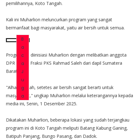
pemilihannya, Koto Tangah.
Kali ini Muharlion meluncurkan program yang sangat
bermanfaat bagi masyarakat, yaitu air bersih untuk semua.
B
a
Program ini diinisiasi Muharlion dengan melibatkan anggota
c
DPR RI dari Fraksi PKS Rahmad Saleh dari dapil Sumatera
a
Barat I.
J
u
"Alhamdulillah, setetes air bersih sangat berarti untuk
g
masyarakat," ungkap Muharlion melalui keterangannya kepada
a
media ini, Senin, 1 Desember 2025.
Dikatakan Muharlion, beberapa lokasi yang sudah terjangkau
program ini di Koto Tangah meliputi Batang Kabung Ganing,
Batipuh Panjang, Bungo Pasang, dan Dadok.