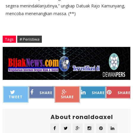
segera menindaklanjutinya,” ungkap Datuak Rajo Kamunyang,
mencoba menenangkan massa. (**)
Tags
# Peristiwa
SHARE
SHARE
SHARE
TWEET
SHARE
About ronaldoaxel