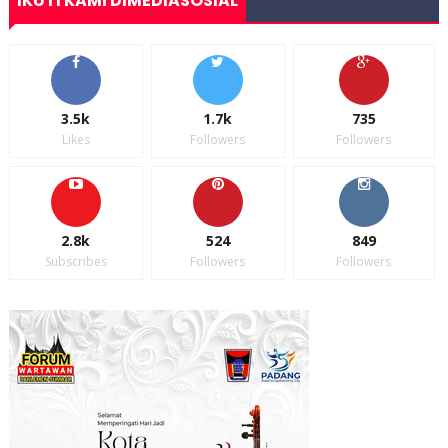
IKUTI KAMI DIMEDIASOSIAL
3.5k
1.7k
735
Likes
Followers
Followers
2.8k
524
849
Subscribes
Followers
Followers