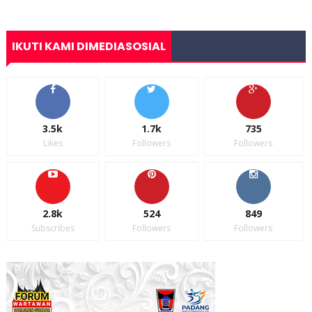
IKUTI KAMI DIMEDIASOSIAL
3.5k
1.7k
735
Likes
Followers
Followers
2.8k
524
849
Subscribes
Followers
Followers