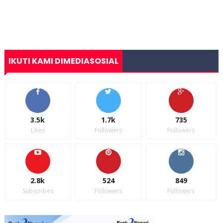
IKUTI KAMI DIMEDIASOSIAL
3.5k
1.7k
735
Likes
Followers
Followers
2.8k
524
849
Subscribes
Followers
Followers