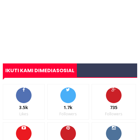
IKUTI KAMI DIMEDIASOSIAL
3.5k
1.7k
735
Likes
Followers
Followers