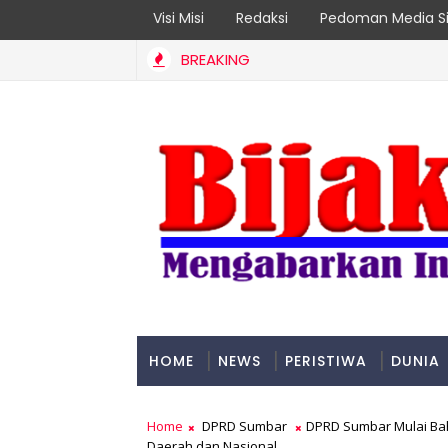
Visi Misi
Redaksi
Pedoman Media Si
BREAKING
6, Gubernur: Usulan ini Akan Kita Bahas Bersama
HOME
NEWS
PERISTIWA
DUNIA
PADANG
Home
DPRD Sumbar
DPRD Sumbar Mulai Bah
Daerah dan Nasional