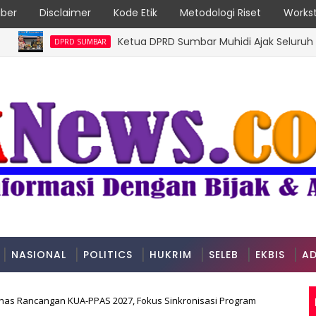
ber
Disclaimer
Kode Etik
Metodologi Riset
Workst
Ketua DPRD Sumbar Muhidi Ajak Seluruh Elemen
DPRD SUMBAR
NASIONAL
POLITICS
HUKRIM
SELEB
EKBIS
AD
as Rancangan KUA-PPAS 2027, Fokus Sinkronisasi Program