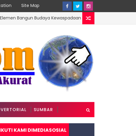
ation
Site Map
 Bangun Budaya Kewaspadaan Kantibmas di Lingkungan Masyara
VERTORIAL
SUMBAR
IKUTI KAMI DIMEDIASOSIAL