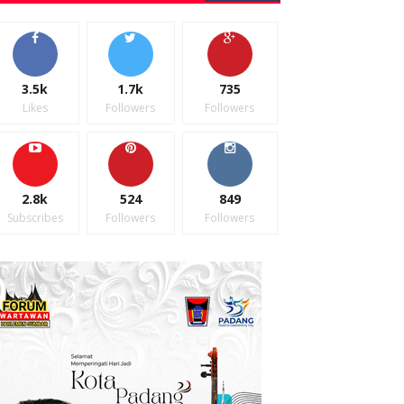
3.5k
1.7k
735
Likes
Followers
Followers
2.8k
524
849
Subscribes
Followers
Followers