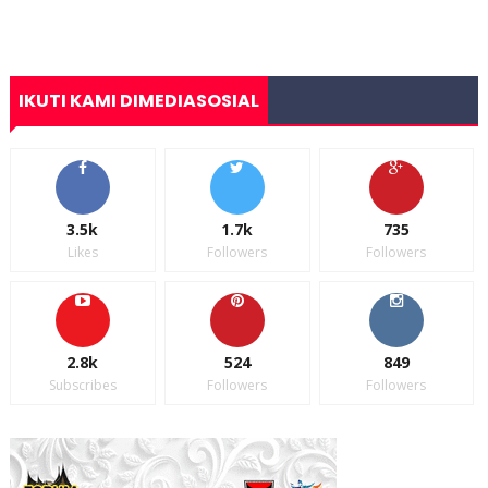
IKUTI KAMI DIMEDIASOSIAL
3.5k
1.7k
735
Likes
Followers
Followers
2.8k
524
849
Subscribes
Followers
Followers