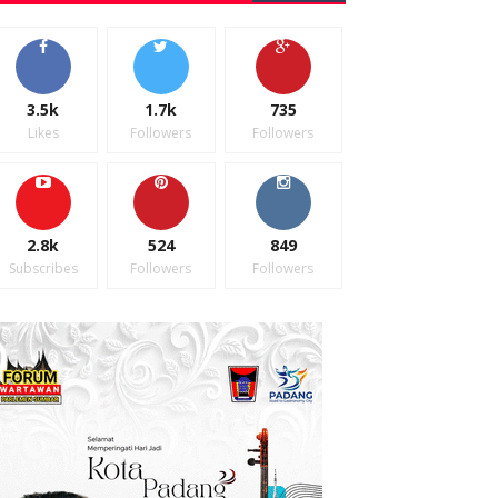
3.5k
1.7k
735
Likes
Followers
Followers
2.8k
524
849
Subscribes
Followers
Followers