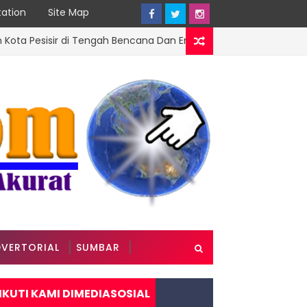
ation
Site Map
isir di Tengah Bencana Dan Era Modernisasi
DPRD SUMB
VERTORIAL
SUMBAR
IKUTI KAMI DIMEDIASOSIAL