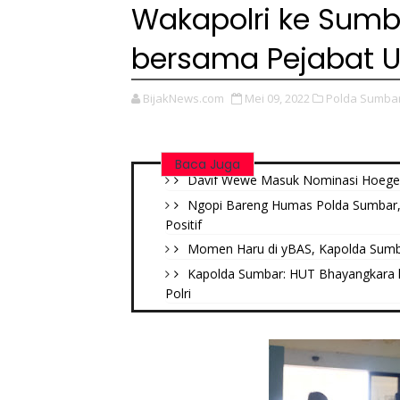
Wakapolri ke Sumb
bersama Pejabat 
BijakNews.com
Mei 09, 2022
Polda Sumbar
Baca Juga
Davif Wewe Masuk Nominasi Hoegeng
Ngopi Bareng Humas Polda Sumbar, 
Positif
Momen Haru di yBAS, Kapolda Sumb
Kapolda Sumbar: HUT Bhayangkara 
Polri