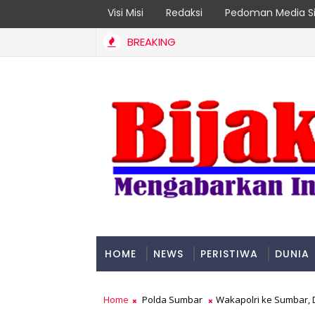
Visi Misi
Redaksi
Pedoman Media Si
BREAKING
rgetkan Organisasi Modern dan Prestasi Nasional
HOME
NEWS
PERISTIWA
DUNIA
PADANG
Home
Polda Sumbar
Wakapolri ke Sumbar,