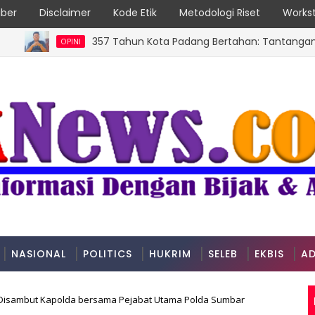
ber
Disclaimer
Kode Etik
Metodologi Riset
Workst
357 Tahun Kota Padang Bertahan: Tantangan Kota Pes
OPINI
NASIONAL
POLITICS
HUKRIM
SELEB
EKBIS
AD
 Disambut Kapolda bersama Pejabat Utama Polda Sumbar