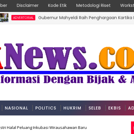
ber
Disclaimer
Kode Etik
Metodologi Riset
Workst
Gubernur Mahyeldi Raih Penghargaan Kartika Pamong P
ERTORIAL
NASIONAL
POLITICS
HUKRIM
SELEB
EKBIS
AD
tri Halal Peluang Inkubasi Wirausahawan Baru