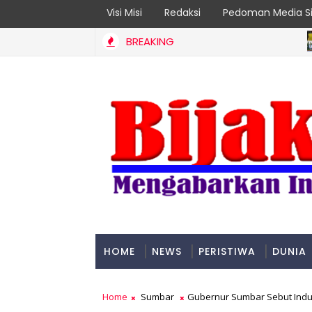
Visi Misi
Redaksi
Pedoman Media Si
BREAKING
ADV
tan Jadi Prioritas
HOME
NEWS
PERISTIWA
DUNIA
PADANG
Home
Sumbar
Gubernur Sumbar Sebut Indus