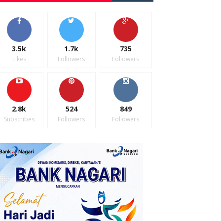
3.5k
1.7k
735
Likes
Followers
Followers
2.8k
524
849
Subscribes
Followers
Followers