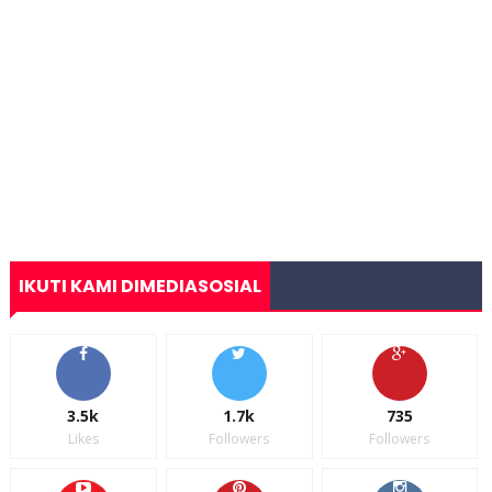
IKUTI KAMI DIMEDIASOSIAL
3.5k
1.7k
735
Likes
Followers
Followers