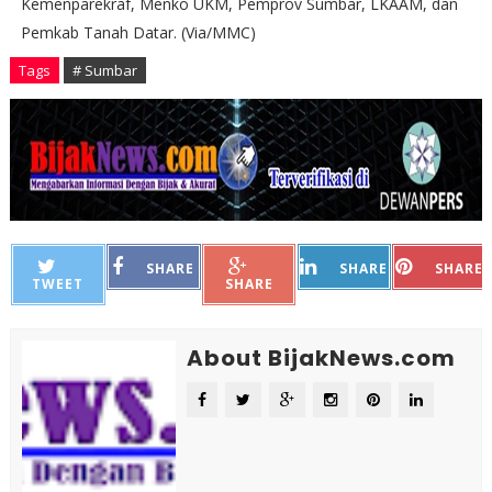
Kemenparekraf, Menko UKM, Pemprov Sumbar, LKAAM, dan
Pemkab Tanah Datar. (Via/MMC)
Tags
# Sumbar
SHARE
SHARE
SHARE
TWEET
SHARE
About BijakNews.com