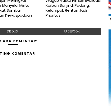
jan Meningkat,
Wagub Vasko Pimpin Evakuasi
r Mahyeldi Minta
Korban Banjir di Padang,
kat Sumbar
Kelompok Rentan Jadi
kan Kewaspadaan
Prioritas
DISQUS
FACEBOOK
K ADA KOMENTAR:
TING KOMENTAR