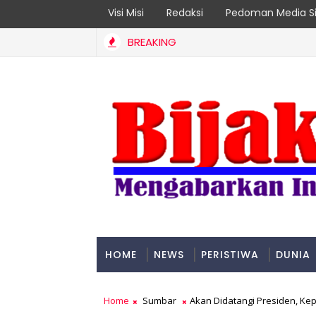
Visi Misi
Redaksi
Pedoman Media Si
BREAKING
ader 2026
HOME
NEWS
PERISTIWA
DUNIA
PADANG
Home
Sumbar
Akan Didatangi Presiden, K