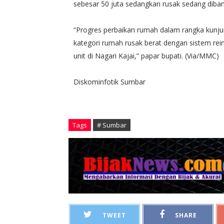
sebesar 50 juta sedangkan rusak sedang dib
“Progres perbaikan rumah dalam rangka kunjun
kategori rumah rusak berat dengan sistem rei
unit di Nagari Kajai,” papar bupati. (Via/MMC)
Diskominfotik Sumbar
Tags
# Sumbar
TWEET
SHARE