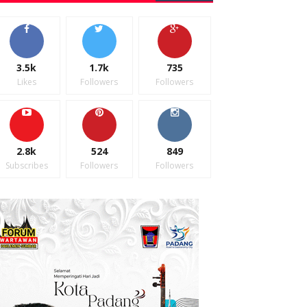
3.5k
1.7k
735
Likes
Followers
Followers
2.8k
524
849
Subscribes
Followers
Followers