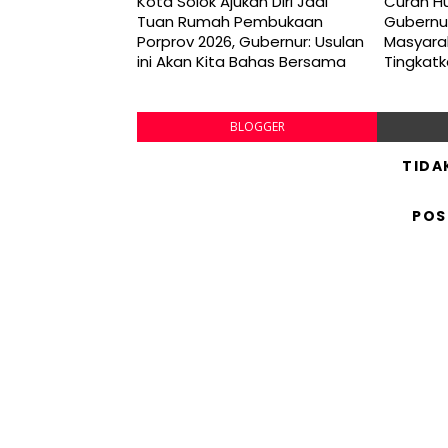
Kota Solok Ajukan Diri Jadi
Curah Hu
Tuan Rumah Pembukaan
Gubernu
Porprov 2026, Gubernur: Usulan
Masyara
ini Akan Kita Bahas Bersama
Tingkat
BLOGGER
TIDA
POS