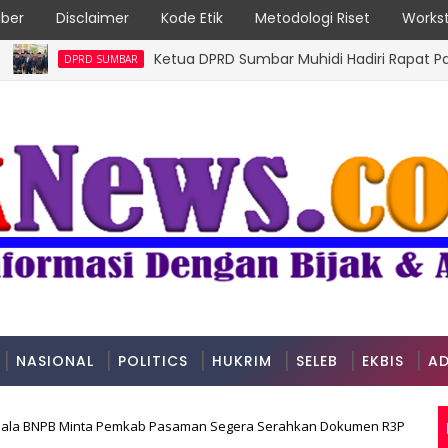
ber
Disclaimer
Kode Etik
Metodologi Riset
Workst
Ketua DPRD Sumbar Muhidi Hadiri Rapat Paripurna 
DPRD SUMBAR
NASIONAL
POLITICS
HUKRIM
SELEB
EKBIS
AD
epala BNPB Minta Pemkab Pasaman Segera Serahkan Dokumen R3P