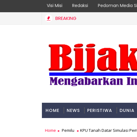
Visi Misi
Redaksi
Pedoman Media Si
BREAKING
D
 Bencana Dan Era Modernisasi
HOME
NEWS
PERISTIWA
DUNIA
PADANG
Home
Pemilu
KPU Tanah Datar Simulasi Pem