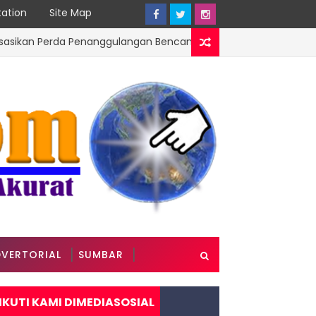
ation
Site Map
an Perda Penanggulangan Bencana kepada Masyarakat Ketaping
VERTORIAL
SUMBAR
IKUTI KAMI DIMEDIASOSIAL