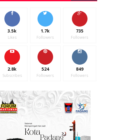
3.5k
1.7k
735
Likes
Followers
Followers
2.8k
524
849
Subscribes
Followers
Followers