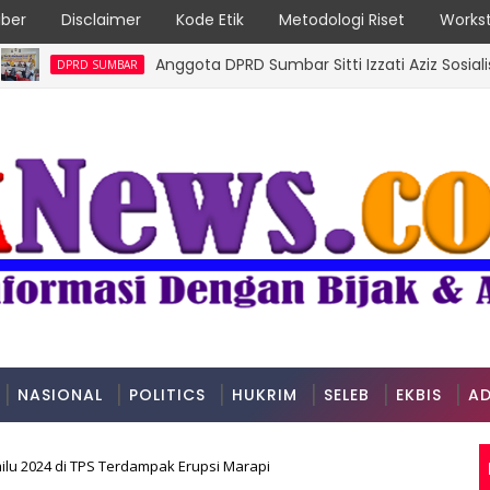
ber
Disclaimer
Kode Etik
Metodologi Riset
Workst
Anggota DPRD Sumbar Sitti Izzati Aziz Sosialisasik
PRD SUMBAR
NASIONAL
POLITICS
HUKRIM
SELEB
EKBIS
AD
ilu 2024 di TPS Terdampak Erupsi Marapi